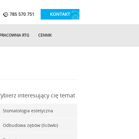
ę
785 570 751
KONTAKT
PRACOWNIA RTG
CENNIK
ybierz interesujący cię temat
Stomatologia estetyczna
Odbudowa zębów (licówki)