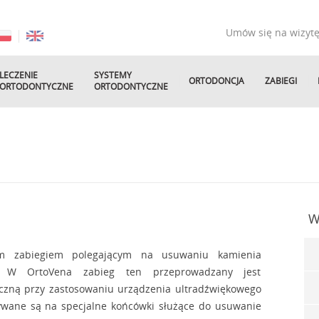
Umów się na wizyt
LECZENIE
SYSTEMY
ORTODONCJA
ZABIEGI
ORTODONTYCZNE
ORTODONTYCZNE
W
nym zabiegiem polegającym na usuwaniu kamienia
 W OrtoVena zabieg ten przeprowadzany jest
yczną przy zastosowaniu urządzenia ultradźwiękowego
zywane są na specjalne końcówki służące do usuwanie