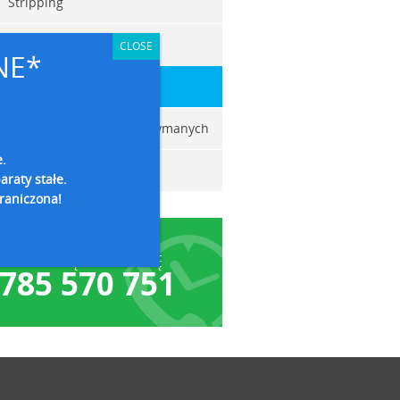
Stripping
Wybielanie zębów
CLOSE
NE*
Skaling
Odsłanianie zębów zatrzymanych
e.
Infitracja z ICON
araty stałe.
graniczona!
UMÓW SIĘ NA WIZYTĘ
785 570 751