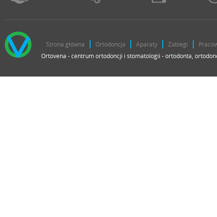
Strona główna
Ortodoncja
Aparaty
Zabiegi
Praco
Ortovena - centrum ortodoncji i stomatologii - ortodonta, ortodon