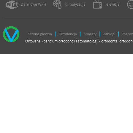
Darmowe Wi-Fi
Klimatyzacja
Telewizja
Strona główna
Ortodoncja
Aparaty
Zabiegi
Praco
Ortovena - centrum ortodoncji i stomatologii - ortodonta, ortodon