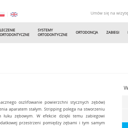
Umów się na wizyt
LECZENIE
SYSTEMY
ORTODONCJA
ZABIEGI
ORTODONTYCZNE
ORTODONTYCZNE
W
nacznego oszlifowanie powierzchni stycznych zębów)
czenia aparatem stałym. Stripping polega na stworzeniu
ym łuku zębowym. W efekcie dzięki temu zabiegowi
odatkowej przestrzeni pomiędzy zębami i tym samym