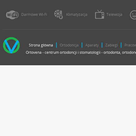
Darmowe Wi-Fi
Klimatyzacja
Telewizja
Strona główna
Ortodoncja
Aparaty
Zabiegi
Praco
Ortovena - centrum ortodoncji i stomatologii - ortodonta, ortodon