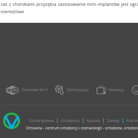
zaś z chorobami przyzębia zastosowanie mini-implantów jest ogr
niemożliwe.
Darmowe Wi-Fi
Klimatyzacja
Telewizja
Strona główna
Ortodoncja
Aparaty
Zabiegi
Praco
Ortovena - centrum ortodoncji i stomatologii - ortodonta, ortodon