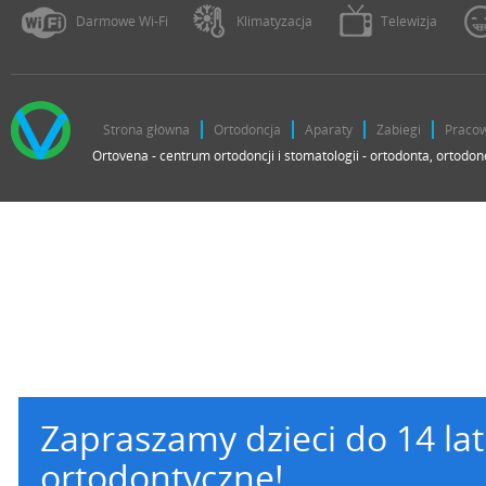
Darmowe Wi-Fi
Klimatyzacja
Telewizja
Strona główna
Ortodoncja
Aparaty
Zabiegi
Praco
Ortovena - centrum ortodoncji i stomatologii - ortodonta, ortodon
Zapraszamy dzieci do 14 la
ortodontyczne!